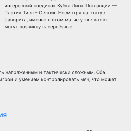
интересный поединок Кубка Лиги Шотландии —
Партик Тисл – Селтик. Несмотря на статус
фаворита, именно в этом матче у «кельтов»
могут возникнуть серьёзные…
ть напряженным и тактически сложным. Обе
игрой и умением контролировать мяч, что может
ия