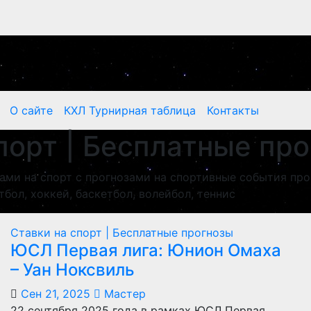
О сайте
КХЛ Турнирная таблица
Контакты
порт | Бесплатные пр
ками на спорт с прогнозами на спортивные события пр
бол, хоккей, баскетбол, волейбол, теннис
Ставки на спорт | Бесплатные прогнозы
ЮСЛ Первая лига: Юнион Омаха
– Уан Ноксвиль
Сен 21, 2025
Мастер
22 сентября 2025 года в рамках ЮСЛ Первая