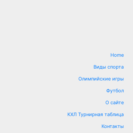
Home
Виды cпорта
Олимпийские игры
Футбол
О сайте
КХЛ Турнирная таблица
Контакты