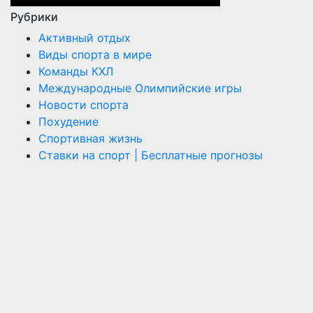
Рубрики
Активный отдых
Виды спорта в мире
Команды КХЛ
Международные Олимпийские игры
Новости спорта
Похудение
Спортивная жизнь
Ставки на спорт | Бесплатные прогнозы