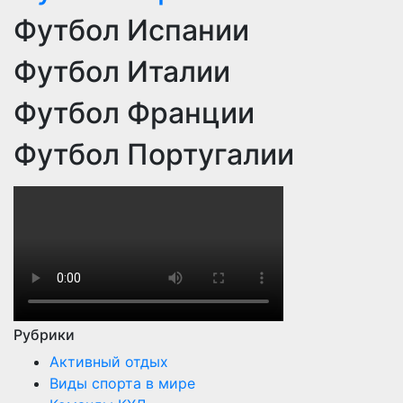
Футбол Испании
Футбол Италии
Футбол Франции
Футбол Португалии
Рубрики
Активный отдых
Виды спорта в мире