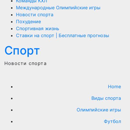
Команды КХЛ
Международные Олимпийские игры
Новости спорта
Похудение
Спортивная жизнь
Ставки на спорт | Бесплатные прогнозы
Спорт
Новости спорта
Home
Виды cпорта
Олимпийские игры
Футбол