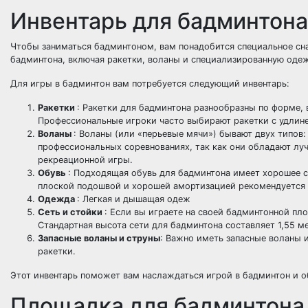
Инвентарь для бадминтона
Чтобы заниматься бадминтоном, вам понадобится специальное сн
бадминтона, включая ракетки, воланы и специализированную оде
Для игры в бадминтон вам потребуется следующий инвентарь:
Ракетки
: Ракетки для бадминтона разнообразны по форме, 
Профессиональные игроки часто выбирают ракетки с удлине
Воланы
: Воланы (или «перьевые мячи») бывают двух типов:
профессиональных соревнованиях, так как они обладают лу
рекреационной игры.
Обувь
: Подходящая обувь для бадминтона имеет хорошее с
плоской подошвой и хорошей амортизацией рекомендуется д
Одежда
: Легкая и дышащая одеж
Сеть и стойки
: Если вы играете на своей бадминтонной пл
Стандартная высота сети для бадминтона составляет 1,55 м
Запасные воланы и струны
: Важно иметь запасные воланы 
ракетки.
Этот инвентарь поможет вам наслаждаться игрой в бадминтон и о
Площадка для бадминтона