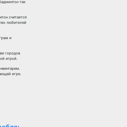
бадминтон так
нтон считается
тво любителей
грам и
тве городов
ой игрой.
инвентарем.
ающей игре.