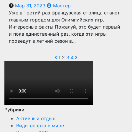
Мар 31, 2023
Мастер
Уже в третий раз французская столица станет
главным городом для Олимпийских игр.
Интересные факты Пожалуй, это будет первый
и пока единственный раз, когда эти игры
проведут в летний сезон в…
Навигация
1
2
3
4
по
записям
Рубрики
Активный отдых
Виды спорта в мире