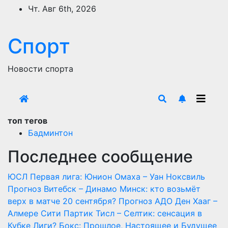
Перейти
Чт. Авг 6th, 2026
к
содержимому
Спорт
Новости спорта
топ тегов
Бадминтон
Последнее сообщение
ЮСЛ Первая лига: Юнион Омаха – Уан Ноксвиль
Прогноз Витебск – Динамо Минск: кто возьмёт
верх в матче 20 сентября?
Прогноз АДО Ден Хааг –
Алмере Сити
Партик Тисл – Селтик: сенсация в
Кубке Лиги?
Бокс: Прошлое, Настоящее и Будущее